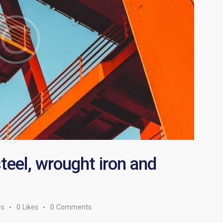
teel, wrought iron and
ws
0
Likes
0
Comments