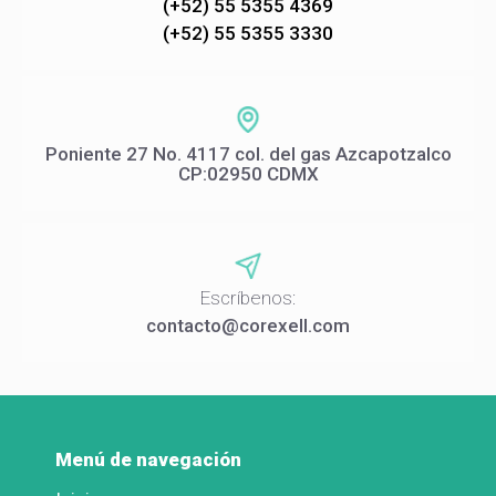
(+52) 55 5355 4369
(+52) 55 5355 3330
Poniente 27 No. 4117 col. del gas Azcapotzalco
CP:02950 CDMX
Escríbenos:
contacto@corexell.com
Menú de navegación