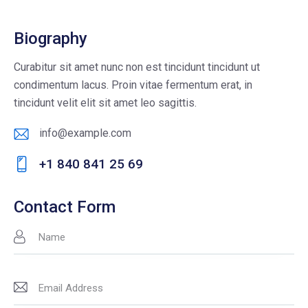
Biography
Curabitur sit amet nunc non est tincidunt tincidunt ut
condimentum lacus. Proin vitae fermentum erat, in
tincidunt velit elit sit amet leo sagittis.
info@example.com
E-
+1 840 841 25 69
m
Ph
ail
on
Contact Form
:
e: